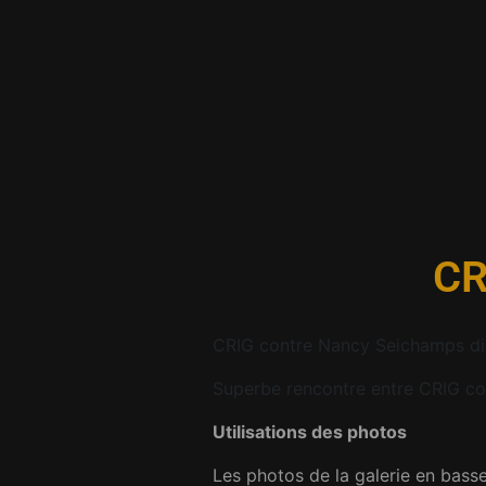
CR
CRIG contre Nancy Seichamps
d
Superbe rencontre entre
CRIG co
Utilisations des photos
Les photos de la galerie en basse